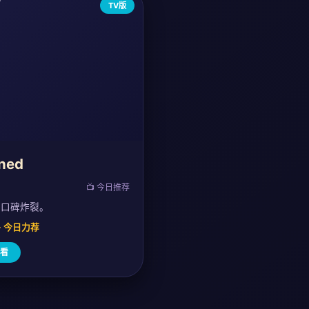
TV版
ned
📺 今日推荐
，口碑炸裂。
0 · 今日力荐
看