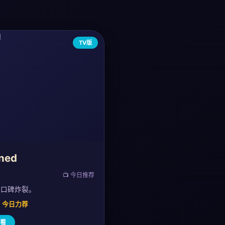
TV版
ned
📺 今日推荐
，口碑炸裂。
0 · 今日力荐
看